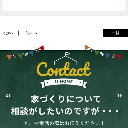
一覧
< 次へ
前へ >